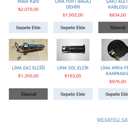
Motor Kartı
Hızlı Bakış
LİMA PORT BAGAJ
Hızlı Bakış
ŞARJ ALET
Hızlı Bakış
DEMİRİ
KABLOSU
Fiyat
₺2.070,00
Fiyat
Fiyat
₺1.952,00
₺834,00
Sepete Ekle
Sepete Ekle
Tükendi
LİMA GAZ ELCİĞİ
Hızlı Bakış
LİMA SOL ELCİK
Hızlı Bakış
LİMA ARKA F
Hızlı Bakış
KAMPANAS
Fiyat
Fiyat
₺1.350,00
₺183,00
Fiyat
₺976,00
Tükendi
Sepete Ekle
Sepete Ekl
MESAFELİ SA