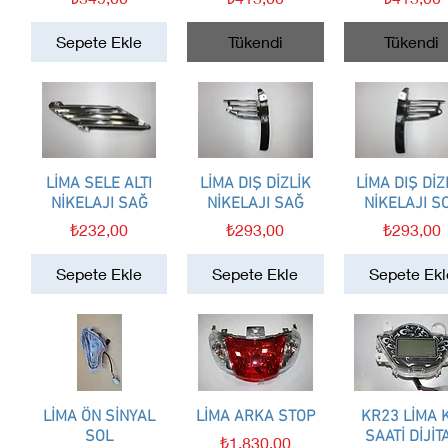
Sepete Ekle
Tükendi
Tükendi
LİMA SELE ALTI
Hızlı Bakış
LİMA DIŞ DİZLİK
Hızlı Bakış
LİMA DIŞ DİZ
Hızlı Bakış
NİKELAJI SAĞ
NİKELAJI SAĞ
NİKELAJI S
Fiyat
Fiyat
Fiyat
₺232,00
₺293,00
₺293,00
Sepete Ekle
Sepete Ekle
Sepete Ekl
LİMA ÖN SİNYAL
Hızlı Bakış
LİMA ARKA STOP
Hızlı Bakış
KR23 LİMA 
Hızlı Bakış
SOL
SAATİ DİJİT
Fiyat
₺1.830,00