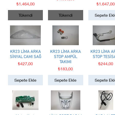
Fiyat
Fiyat
₺1.464,00
₺1.647,00
Tükendi
Tükendi
Sepete Ekl
KR23 LİMA ARKA
Hızlı Bakış
KR23 LİMA ARKA
Hızlı Bakış
KR23 LİMA A
Hızlı Bakış
SİNYAL CAMI SAĞ
STOP AMPÜL
STOP TESİSA
TAKIMI
Fiyat
Fiyat
₺427,00
₺244,00
Fiyat
₺183,00
Sepete Ekle
Sepete Ekle
Sepete Ekl