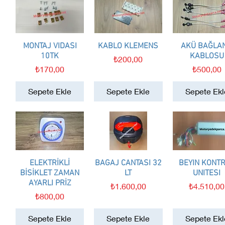
MONTAJ VIDASI
Hızlı Bakış
KABLO KLEMENS
Hızlı Bakış
AKÜ BAĞLAN
Hızlı Bakış
10TK
KABLOSU
Fiyat
₺200,00
Fiyat
Fiyat
₺170,00
₺500,00
Sepete Ekle
Sepete Ekle
Sepete Ekl
ELEKTRİKLİ
Hızlı Bakış
BAGAJ CANTASI 32
Hızlı Bakış
BEYIN KONT
Hızlı Bakış
BİSİKLET ZAMAN
LT
UNITESI
AYARLI PRİZ
Fiyat
Fiyat
₺1.600,00
₺4.510,00
Fiyat
₺800,00
Sepete Ekle
Sepete Ekle
Sepete Ekl