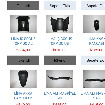
Tükendi
Sepete Ekle
Sepete Ekl
LİMA İÇ GÖĞÜS
Hızlı Bakış
LİMA İÇ GÖĞÜS
Hızlı Bakış
LİMA KAS
Hızlı Bakış
TORPİDO ALT
TORPİDO ÜST
KANCASI
Fiyat
Fiyat
Fiyat
₺854,00
₺610,00
₺122,00
Tükendi
Tükendi
Sepete Ekl
LİMA ARKA
Hızlı Bakış
LİMA ALT MAŞPİYEL
Hızlı Bakış
LİMA ALT MAŞP
Hızlı Bakış
ÇAMURLUK
SOL
SAĞ
Fiyat
Fiyat
Fiyat
₺549,00
₺415,00
₺415,00