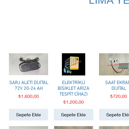
LİMA Y
SARJ ALETİ DİJİTAL
Hızlı Bakış
ELEKTRİKLİ
Hızlı Bakış
SAAT EKRA
Hızlı Bakış
72V 20-24 AH
BİSİKLET ARIZA
DİJİTAL
TESPİT CİHAZI
Fiyat
Fiyat
₺1.600,00
₺720,00
Fiyat
₺1.200,00
Sepete Ekle
Sepete Ekle
Sepete Ekl