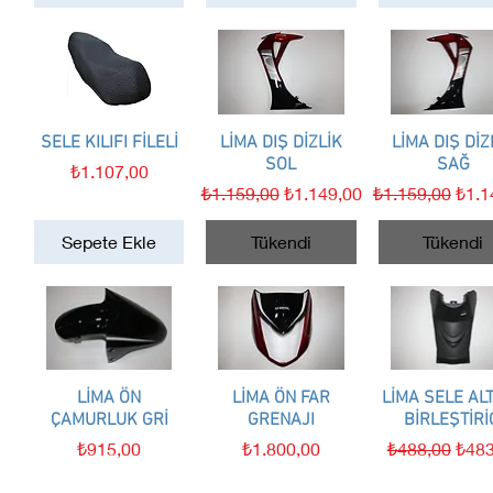
SELE KILIFI FİLELİ
Hızlı Bakış
LİMA DIŞ DİZLİK
Hızlı Bakış
LİMA DIŞ DİZ
Hızlı Bakış
SOL
SAĞ
Fiyat
₺1.107,00
Normal Fiyat
İndirimli Fiyat
Normal Fiyat
İndir
₺1.159,00
₺1.149,00
₺1.159,00
₺1.1
Sepete Ekle
Tükendi
Tükendi
Hızlı Bakış
LİMA ÖN
LİMA ÖN FAR
Hızlı Bakış
LİMA SELE ALT
Hızlı Bakış
ÇAMURLUK GRİ
GRENAJI
BİRLEŞTİRİ
Fiyat
Fiyat
Normal Fiyat
İndir
₺915,00
₺1.800,00
₺488,00
₺483