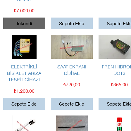
Fiyat
₺7.000,00
Tükendi
Sepete Ekle
Sepete Ekl
Hızlı Bakış
Hızlı Bakış
Hızlı Bakış
ELEKTRİKLİ
SAAT EKRANI
FREN HIDRO
BİSİKLET ARIZA
DİJİTAL
DOT3
TESPİT CİHAZI
Fiyat
Fiyat
₺720,00
₺365,00
Fiyat
₺1.200,00
Sepete Ekle
Sepete Ekle
Sepete Ekl