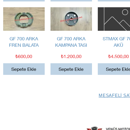
Hızlı Bakış
Hızlı Bakış
Hızlı Bakış
GF 700 ARKA
GF 700 ARKA
STMAX GF 7
FREN BALATA
KAMPANA TASI
AKÜ
Fiyat
Fiyat
Fiyat
₺600,00
₺1.200,00
₺4.500,00
Sepete Ekle
Sepete Ekle
Sepete Ekl
MESAFELİ SA