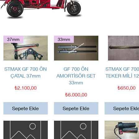
37mm
33mm
Hızlı Bakış
Hızlı Bakış
Hızlı Bakış
STMAX GF 700 ÖN
GF 700 ÖN
STMAX GF 70
ÇATAL 37mm
AMORTİSÖR SET
TEKER MİLİ 
33mm
Fiyat
Fiyat
₺2.100,00
₺650,00
Fiyat
₺6.000,00
Sepete Ekle
Sepete Ekle
Sepete Ekl