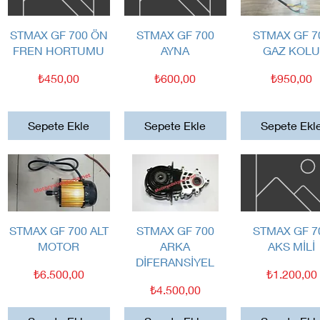
Hızlı Bakış
Hızlı Bakış
Hızlı Bakış
STMAX GF 700 ÖN
STMAX GF 700
STMAX GF 7
FREN HORTUMU
AYNA
GAZ KOL
Fiyat
Fiyat
Fiyat
₺450,00
₺600,00
₺950,00
Sepete Ekle
Sepete Ekle
Sepete Ekl
Hızlı Bakış
Hızlı Bakış
Hızlı Bakış
STMAX GF 700 ALT
STMAX GF 700
STMAX GF 7
MOTOR
ARKA
AKS MİLİ
DİFERANSİYEL
Fiyat
Fiyat
₺6.500,00
₺1.200,00
Fiyat
₺4.500,00