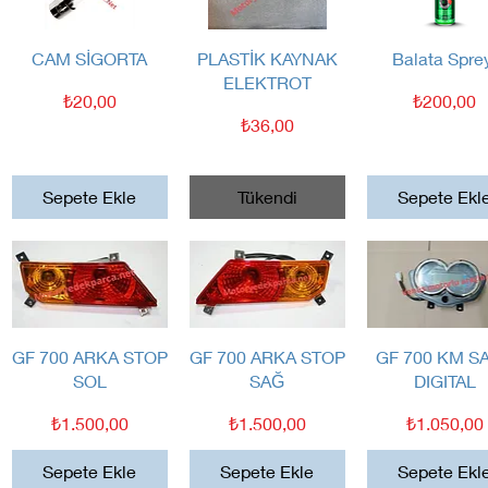
Hızlı Bakış
Hızlı Bakış
Hızlı Bakış
CAM SİGORTA
PLASTİK KAYNAK
Balata Spre
ELEKTROT
Fiyat
Fiyat
₺20,00
₺200,00
Fiyat
₺36,00
Sepete Ekle
Tükendi
Sepete Ekl
Hızlı Bakış
Hızlı Bakış
Hızlı Bakış
GF 700 ARKA STOP
GF 700 ARKA STOP
GF 700 KM SA
SOL
SAĞ
DIGITAL
Fiyat
Fiyat
Fiyat
₺1.500,00
₺1.500,00
₺1.050,00
Sepete Ekle
Sepete Ekle
Sepete Ekl