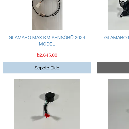
Hızlı Bakış
GLAMARO MAX KM SENSÖRÜ 2024
GLAMARO 
MODEL
Fiyat
₺2.645,00
Sepete Ekle