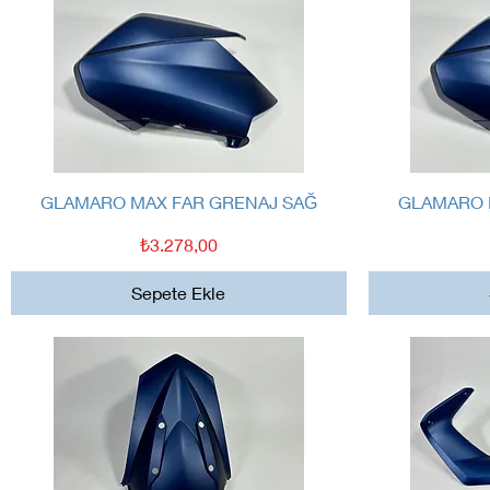
Hızlı Bakış
GLAMARO MAX FAR GRENAJ SAĞ
GLAMARO 
Fiyat
₺3.278,00
Sepete Ekle