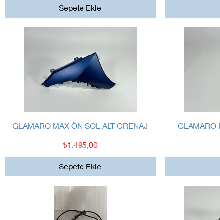
Sepete Ekle
Hızlı Bakış
GLAMARO MAX ÖN SOL ALT GRENAJ
GLAMARO M
Fiyat
₺1.495,00
Sepete Ekle