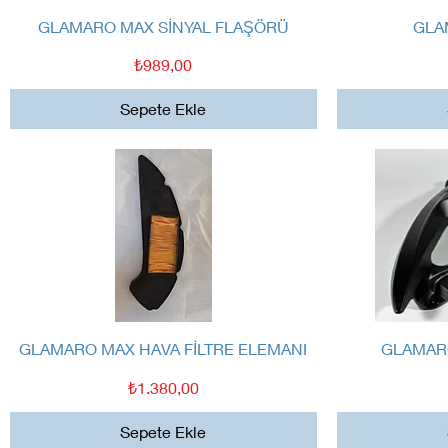
Hızlı Bakış
GLAMARO MAX SİNYAL FLAŞÖRÜ
GLA
Fiyat
₺989,00
Sepete Ekle
Hızlı Bakış
GLAMARO MAX HAVA FİLTRE ELEMANI
GLAMARO
Fiyat
₺1.380,00
Sepete Ekle