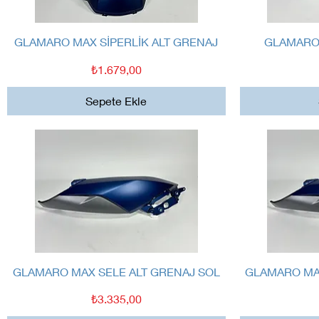
Hızlı Bakış
GLAMARO MAX SİPERLİK ALT GRENAJ
GLAMARO 
Fiyat
₺1.679,00
Sepete Ekle
Hızlı Bakış
GLAMARO MAX SELE ALT GRENAJ SOL
GLAMARO MAX
Fiyat
₺3.335,00