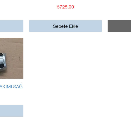
Fiyat
₺725,00
Sepete Ekle
AKIMI SAĞ