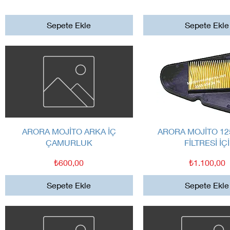
Sepete Ekle
Sepete Ekle
Hızlı Bakış
Hızlı Bakış
ARORA MOJİTO ARKA İÇ
ARORA MOJİTO 12
ÇAMURLUK
FİLTRESİ İÇİ
Fiyat
Fiyat
₺600,00
₺1.100,00
Sepete Ekle
Sepete Ekle