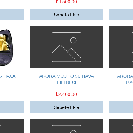
Fiyat
₺4.500,00
Sepete Ekle
Hızlı Bakış
5 HAVA
ARORA MOJİTO 50 HAVA
ARORA
FİLTRESİ
BA
Fiyat
₺2.400,00
Sepete Ekle