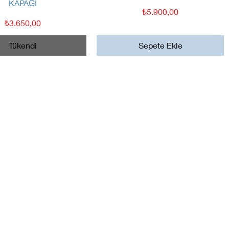
KAPAĞI
Fiyat
₺5.900,00
Fiyat
₺3.650,00
Tükendi
Sepete Ekle