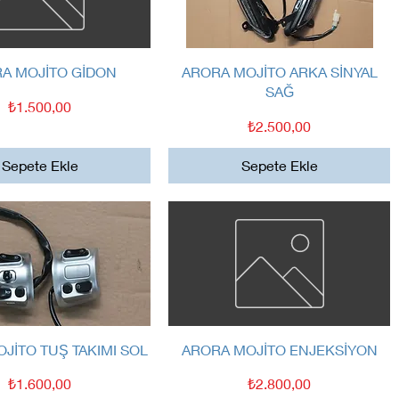
Hızlı Bakış
Hızlı Bakış
A MOJİTO GİDON
ARORA MOJİTO ARKA SİNYAL
SAĞ
Fiyat
₺1.500,00
Fiyat
₺2.500,00
Sepete Ekle
Sepete Ekle
Hızlı Bakış
Hızlı Bakış
JİTO TUŞ TAKIMI SOL
ARORA MOJİTO ENJEKSİYON
Fiyat
Fiyat
₺1.600,00
₺2.800,00