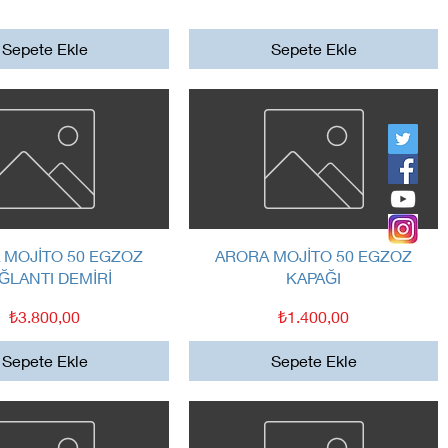
Sepete Ekle
Sepete Ekle
Hızlı Bakış
Hızlı Bakış
 MOJİTO 50 EGZOZ
ARORA MOJİTO 50 EGZOZ
ĞLANTI DEMİRİ
KAPAĞI
Fiyat
Fiyat
₺3.800,00
₺1.400,00
Sepete Ekle
Sepete Ekle