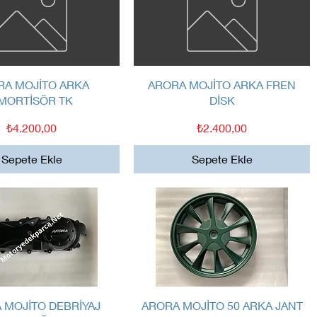
Hızlı Bakış
Hızlı Bakış
RA MOJİTO ARKA
ARORA MOJİTO ARKA FREN
MORTİSÖR TK
DİSK
Fiyat
Fiyat
₺4.200,00
₺2.400,00
Sepete Ekle
Sepete Ekle
Hızlı Bakış
Hızlı Bakış
 MOJİTO DEBRİYAJ
ARORA MOJİTO 50 ARKA JANT