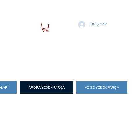
Ey Cebra
Yakubun 
indiren
Apaçık 
Sözünde
Ey Rabb
(azim) o
rızıklan
GİRİŞ YAP
merhame
Mekseli
LARI
ARORA YEDEK PARÇA
VOGE YEDEK PARÇA