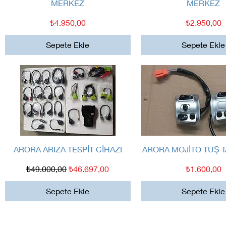
MERKEZ
MERKEZ
Fiyat
Fiyat
₺4.950,00
₺2.950,00
Sepete Ekle
Sepete Ekle
Hızlı Bakış
Hızlı Bakış
ARORA ARIZA TESPİT CİHAZI
ARORA MOJİTO TUŞ T
Normal Fiyat
İndirimli Fiyat
Fiyat
₺49.000,00
₺46.697,00
₺1.600,00
Sepete Ekle
Sepete Ekle