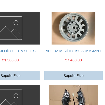
Hızlı Bakış
Hızlı Bakış
MOJİTO ORTA SEHPA
ARORA MOJİTO 125 ARKA JANT
Fiyat
Fiyat
₺1.500,00
₺7.400,00
Sepete Ekle
Sepete Ekle