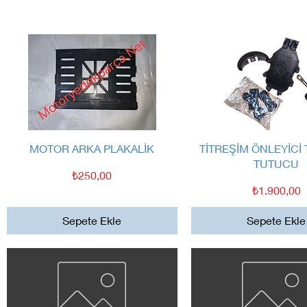
Hızlı Bakış
Hızlı Bakış
MOTOR ARKA PLAKALİK
TİTREŞİM ÖNLEYİCİ
TUTUCU
Fiyat
₺250,00
Fiyat
₺1.900,00
Sepete Ekle
Sepete Ekle