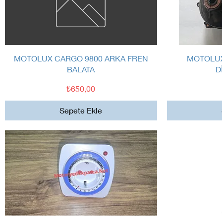
Hızlı Bakış
MOTOLUX CARGO 9800 ARKA FREN
MOTOLUX
BALATA
D
Fiyat
₺650,00
Sepete Ekle