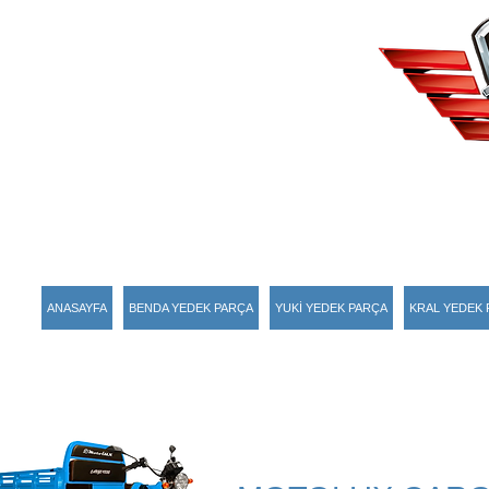
ANASAYFA
BENDA YEDEK PARÇA
YUKİ YEDEK PARÇA
KRAL YEDEK 