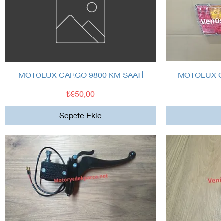
Hızlı Bakış
MOTOLUX CARGO 9800 KM SAATİ
MOTOLUX C
Fiyat
₺950,00
Sepete Ekle