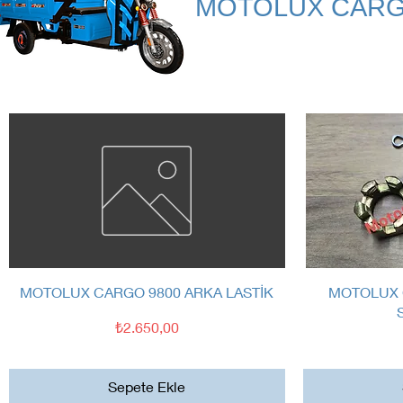
MOTOLUX CARG
Hızlı Bakış
MOTOLUX CARGO 9800 ARKA LASTİK
MOTOLUX 
Fiyat
₺2.650,00
Sepete Ekle