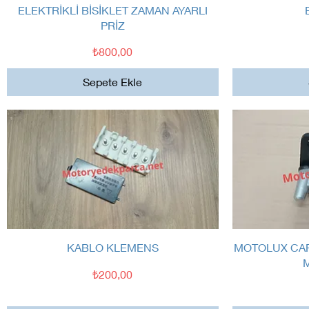
Hızlı Bakış
ELEKTRİKLİ BİSİKLET ZAMAN AYARLI
PRİZ
Fiyat
₺800,00
Sepete Ekle
Hızlı Bakış
KABLO KLEMENS
MOTOLUX CAR
Fiyat
₺200,00