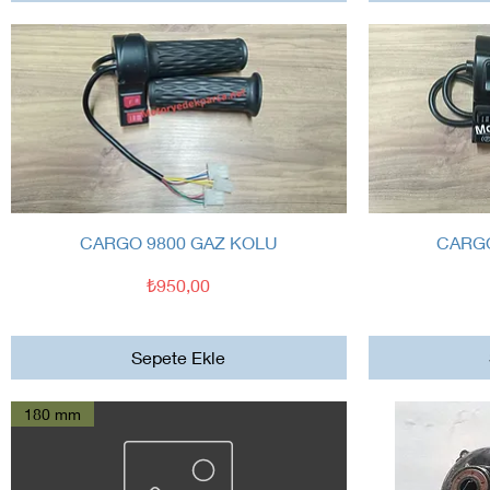
Hızlı Bakış
CARGO 9800 GAZ KOLU
CARGO
Fiyat
₺950,00
Sepete Ekle
180 mm