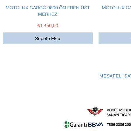
Hızlı Bakış
MOTOLUX CARGO 9800 ÖN FREN ÜST
MOTOLUX CA
MERKEZ
Fiyat
₺1.450,00
Sepete Ekle
MESAFELİ SA