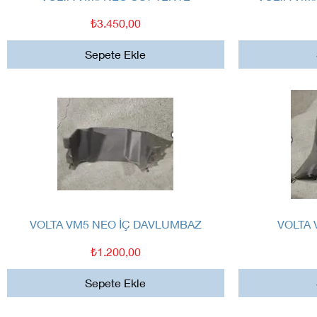
Fiyat
₺3.450,00
Sepete Ekle
Hızlı Bakış
VOLTA VM5 NEO İÇ DAVLUMBAZ
VOLTA
Fiyat
₺1.200,00
Sepete Ekle