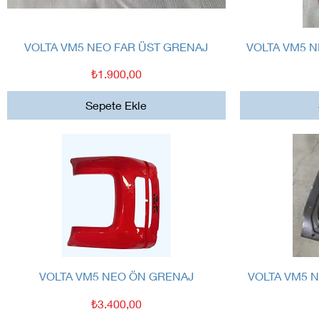
Hızlı Bakış
VOLTA VM5 NEO FAR ÜST GRENAJ
VOLTA VM5 
Fiyat
₺1.900,00
Sepete Ekle
Hızlı Bakış
VOLTA VM5 NEO ÖN GRENAJ
VOLTA VM5 
Fiyat
₺3.400,00