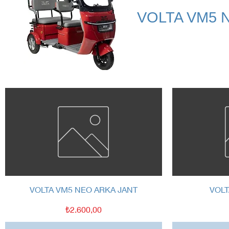
VOLTA VM5 
Hızlı Bakış
VOLTA VM5 NEO ARKA JANT
VOLT
Fiyat
₺2.600,00