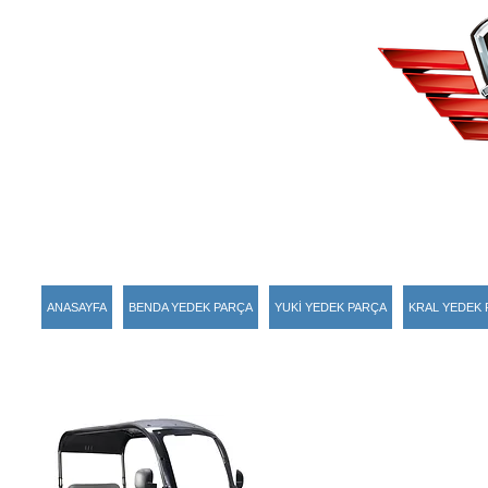
ANASAYFA
BENDA YEDEK PARÇA
YUKİ YEDEK PARÇA
KRAL YEDEK 