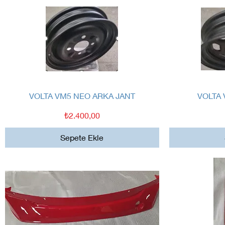
Hızlı Bakış
VOLTA VM5 NEO ARKA JANT
VOLTA
Fiyat
₺2.400,00
Sepete Ekle