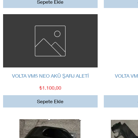
Sepete Ekle
Hızlı Bakış
VOLTA VM5 NEO AKÜ ŞARJ ALETİ
VOLTA VM
Fiyat
₺1.100,00
Sepete Ekle