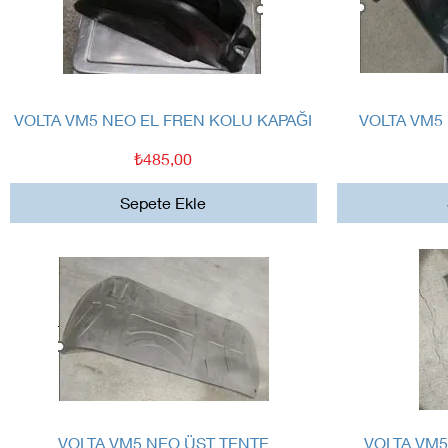
Hızlı Bakış
VOLTA VM5 NEO EL FREN KOLU KAPAĞI
VOLTA VM5
Fiyat
₺485,00
Sepete Ekle
Hızlı Bakış
VOLTA VM5 NEO ÜST TENTE
VOLTA VM5