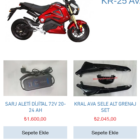
KR-25 A
SARJ ALETİ DİJİTAL 72V 20-
Hızlı Bakış
KRAL AVA SELE ALT GRENAJ
Hızlı Bakış
24 AH
SET
Fiyat
Fiyat
₺1.600,00
₺2.045,00
Sepete Ekle
Sepete Ekle