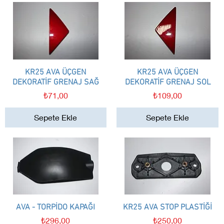
KR25 AVA ÜÇGEN
Hızlı Bakış
KR25 AVA ÜÇGEN
Hızlı Bakış
DEKORATİF GRENAJ SAĞ
DEKORATİF GRENAJ SOL
Fiyat
Fiyat
₺71,00
₺109,00
Sepete Ekle
Sepete Ekle
AVA - TORPİDO KAPAĞI
Hızlı Bakış
KR25 AVA STOP PLASTİĞİ
Hızlı Bakış
Fiyat
Fiyat
₺296,00
₺250,00