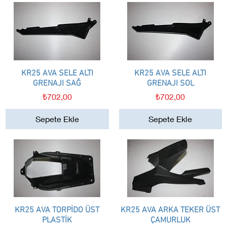
KR25 AVA SELE ALTI
Hızlı Bakış
KR25 AVA SELE ALTI
Hızlı Bakış
GRENAJI SAĞ
GRENAJI SOL
Fiyat
Fiyat
₺702,00
₺702,00
Sepete Ekle
Sepete Ekle
KR25 AVA TORPİDO ÜST
Hızlı Bakış
KR25 AVA ARKA TEKER ÜST
Hızlı Bakış
PLASTİK
ÇAMURLUK