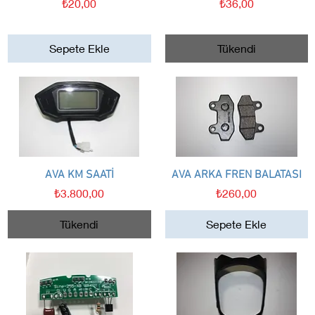
Fiyat
Fiyat
₺20,00
₺36,00
Sepete Ekle
Tükendi
AVA KM SAATİ
Hızlı Bakış
AVA ARKA FREN BALATASI
Hızlı Bakış
Fiyat
Fiyat
₺3.800,00
₺260,00
Tükendi
Sepete Ekle