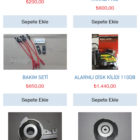
Fiyat
₺200,00
Fiyat
₺800,00
Sepete Ekle
Sepete Ekle
BAKIM SETİ
Hızlı Bakış
ALARMLI DİSK KİLİDİ 110DB
Hızlı Bakış
Fiyat
Fiyat
₺850,00
₺1.440,00
Sepete Ekle
Sepete Ekle