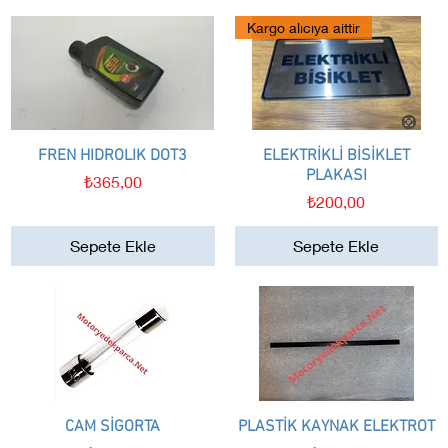
Kargo alıcıya aittir
FREN HIDROLIK DOT3
Hızlı Bakış
ELEKTRİKLİ BİSİKLET
Hızlı Bakış
PLAKASI
Fiyat
₺365,00
Fiyat
₺200,00
Sepete Ekle
Sepete Ekle
CAM SİGORTA
Hızlı Bakış
PLASTİK KAYNAK ELEKTROT
Hızlı Bakış