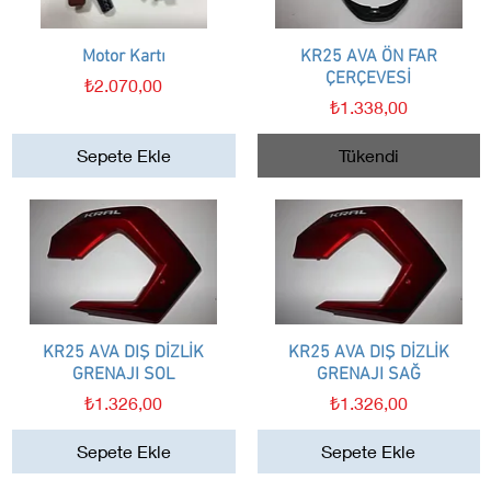
Motor Kartı
Hızlı Bakış
KR25 AVA ÖN FAR
Hızlı Bakış
ÇERÇEVESİ
Fiyat
₺2.070,00
Fiyat
₺1.338,00
Sepete Ekle
Tükendi
KR25 AVA DIŞ DİZLİK
Hızlı Bakış
KR25 AVA DIŞ DİZLİK
Hızlı Bakış
GRENAJI SOL
GRENAJI SAĞ
Fiyat
Fiyat
₺1.326,00
₺1.326,00
Sepete Ekle
Sepete Ekle