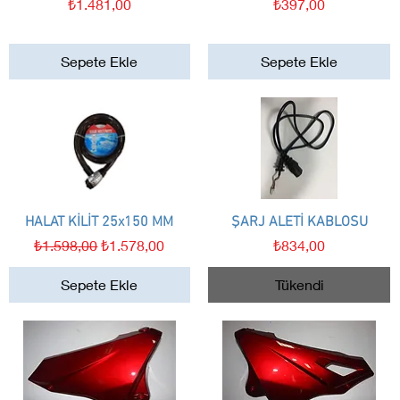
Fiyat
Fiyat
₺1.481,00
₺397,00
Sepete Ekle
Sepete Ekle
HALAT KİLİT 25x150 MM
Hızlı Bakış
ŞARJ ALETİ KABLOSU
Hızlı Bakış
Normal Fiyat
İndirimli Fiyat
Fiyat
₺1.598,00
₺1.578,00
₺834,00
Sepete Ekle
Tükendi