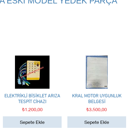
VA ESKİ MODEL YEDEK PARÇA
ELEKTRİKLİ BİSİKLET ARIZA
Hızlı Bakış
KRAL MOTOR UYGUNLUK
Hızlı Bakış
TESPİT CİHAZI
BELGESİ
Fiyat
Fiyat
₺1.200,00
₺3.500,00
Sepete Ekle
Sepete Ekle