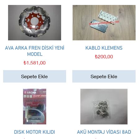
AVA ARKA FREN DİSKİ YENİ
Hızlı Bakış
KABLO KLEMENS
Hızlı Bakış
MODEL
Fiyat
₺200,00
Fiyat
₺1.581,00
Sepete Ekle
Sepete Ekle
DISK MOTOR KILIDI
Hızlı Bakış
AKÜ MONTAJ VİDASI 8AD
Hızlı Bakış