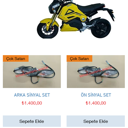
Çok Satan
Çok Satan
ARKA SİNYAL SET
Hızlı Bakış
ÖN SİNYAL SET
Hızlı Bakış
Fiyat
Fiyat
₺1.400,00
₺1.400,00
Sepete Ekle
Sepete Ekle