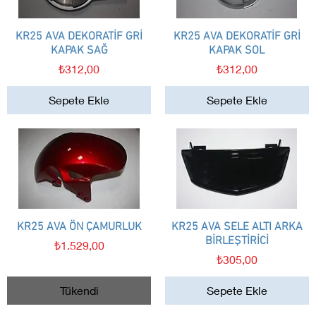
KR25 AVA DEKORATİF GRİ
Hızlı Bakış
KR25 AVA DEKORATİF GRİ
Hızlı Bakış
KAPAK SAĞ
KAPAK SOL
Fiyat
Fiyat
₺312,00
₺312,00
Sepete Ekle
Sepete Ekle
KR25 AVA ÖN ÇAMURLUK
Hızlı Bakış
KR25 AVA SELE ALTI ARKA
Hızlı Bakış
BİRLEŞTİRİCİ
Fiyat
₺1.529,00
Fiyat
₺305,00
Tükendi
Sepete Ekle