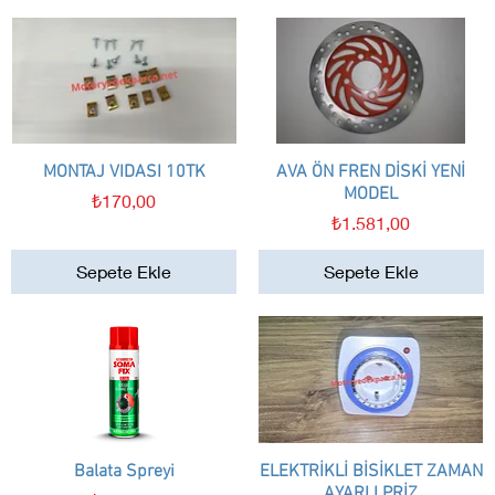
MONTAJ VIDASI 10TK
Hızlı Bakış
AVA ÖN FREN DİSKİ YENİ
Hızlı Bakış
MODEL
Fiyat
₺170,00
Fiyat
₺1.581,00
Sepete Ekle
Sepete Ekle
Balata Spreyi
Hızlı Bakış
ELEKTRİKLİ BİSİKLET ZAMAN
Hızlı Bakış
AYARLI PRİZ