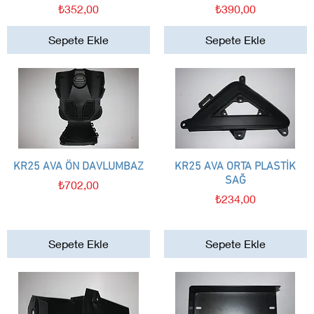
Fiyat
Fiyat
₺352,00
₺390,00
Sepete Ekle
Sepete Ekle
KR25 AVA ÖN DAVLUMBAZ
Hızlı Bakış
KR25 AVA ORTA PLASTİK
Hızlı Bakış
SAĞ
Fiyat
₺702,00
Fiyat
₺234,00
Sepete Ekle
Sepete Ekle