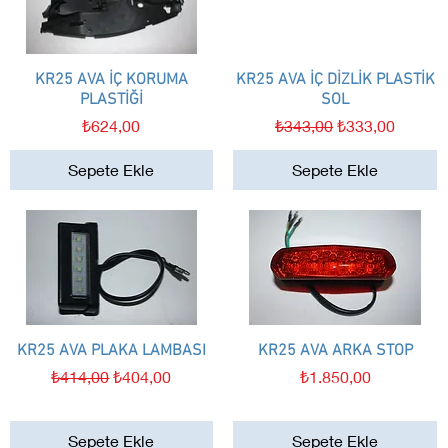
KR25 AVA İÇ KORUMA
Hızlı Bakış
KR25 AVA İÇ DİZLİK PLASTİK
Hızlı Bakış
PLASTİĞİ
SOL
Fiyat
Normal Fiyat
İndirimli Fiyat
₺624,00
₺343,00
₺333,00
Sepete Ekle
Sepete Ekle
KR25 AVA PLAKA LAMBASI
Hızlı Bakış
KR25 AVA ARKA STOP
Hızlı Bakış
Normal Fiyat
İndirimli Fiyat
Fiyat
₺414,00
₺404,00
₺1.850,00
Sepete Ekle
Sepete Ekle