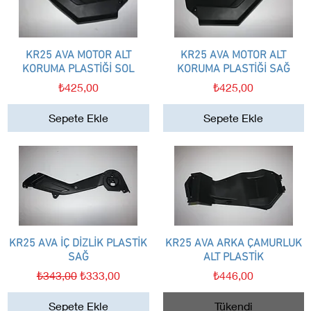
KR25 AVA MOTOR ALT
Hızlı Bakış
KR25 AVA MOTOR ALT
Hızlı Bakış
KORUMA PLASTİĞİ SOL
KORUMA PLASTİĞİ SAĞ
Fiyat
Fiyat
₺425,00
₺425,00
Sepete Ekle
Sepete Ekle
KR25 AVA İÇ DİZLİK PLASTİK
Hızlı Bakış
KR25 AVA ARKA ÇAMURLUK
Hızlı Bakış
SAĞ
ALT PLASTİK
Normal Fiyat
İndirimli Fiyat
Fiyat
₺343,00
₺333,00
₺446,00
Sepete Ekle
Tükendi