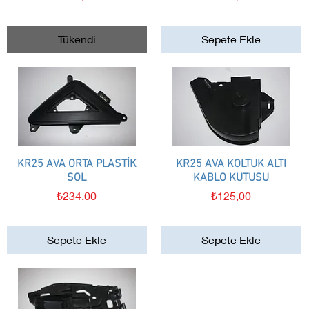
Tükendi
Sepete Ekle
KR25 AVA ORTA PLASTİK
Hızlı Bakış
KR25 AVA KOLTUK ALTI
Hızlı Bakış
SOL
KABLO KUTUSU
Fiyat
Fiyat
₺234,00
₺125,00
Sepete Ekle
Sepete Ekle