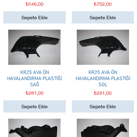
Fiyat
Fiyat
₺546,00
₺702,00
Sepete Ekle
Sepete Ekle
KR25 AVA ÖN
Hızlı Bakış
KR25 AVA ÖN
Hızlı Bakış
HAVALANDIRMA PLASTİĞİ
HAVALANDIRMA PLASTİĞİ
SAĞ
SOL
Fiyat
Fiyat
₺281,00
₺281,00
Sepete Ekle
Sepete Ekle