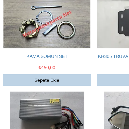
Hızlı Bakış
KAMA SOMUN SET
KR305 TRUVA
Fiyat
₺450,00
Sepete Ekle