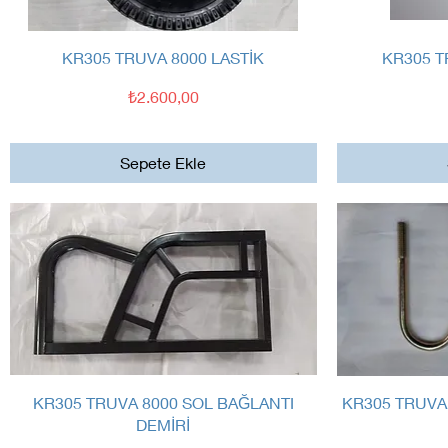
Hızlı Bakış
KR305 TRUVA 8000 LASTİK
KR305 T
Fiyat
₺2.600,00
Sepete Ekle
Hızlı Bakış
KR305 TRUVA 8000 SOL BAĞLANTI
KR305 TRUVA
DEMİRİ