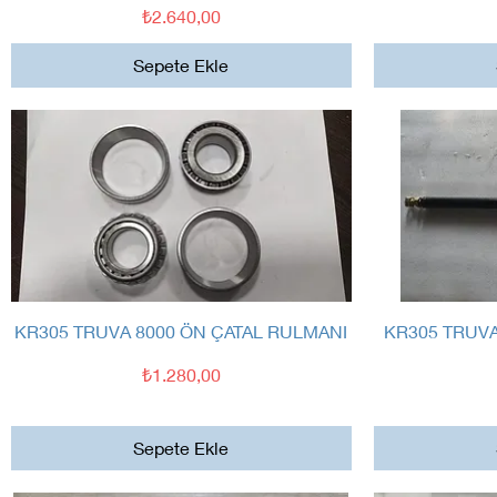
Fiyat
₺2.640,00
Sepete Ekle
Hızlı Bakış
KR305 TRUVA 8000 ÖN ÇATAL RULMANI
KR305 TRUV
Fiyat
₺1.280,00
Sepete Ekle