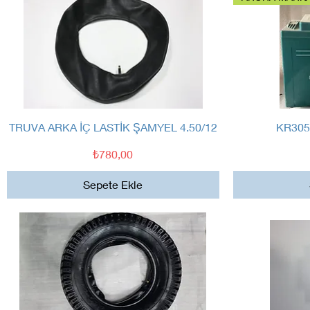
Hızlı Bakış
TRUVA ARKA İÇ LASTİK ŞAMYEL 4.50/12
KR305
Fiyat
₺780,00
Sepete Ekle