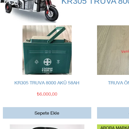
KR305 TRUVA 80
Hızlı Bakış
KR305 TRUVA 8000 AKÜ 58AH
TRUVA Ö
Fiyat
₺6.000,00
Sepete Ekle