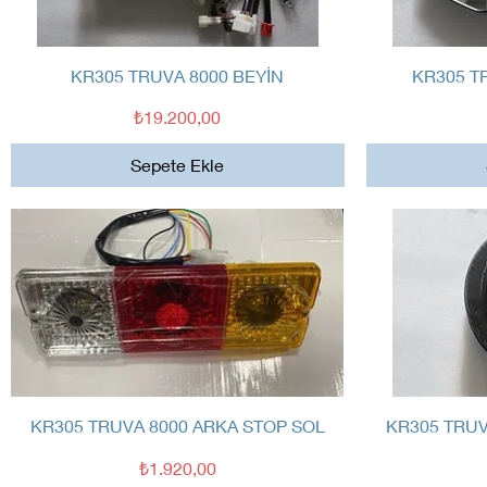
Hızlı Bakış
KR305 TRUVA 8000 BEYİN
KR305 T
Fiyat
₺19.200,00
Sepete Ekle
Hızlı Bakış
KR305 TRUVA 8000 ARKA STOP SOL
KR305 TRU
Fiyat
₺1.920,00