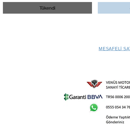
Tükendi
MESAFELİ SA