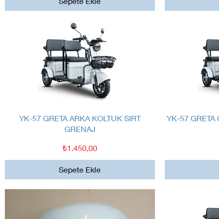
Sepete Ekle
Hızlı Bakış
YK-57 GRETA ARKA KOLTUK SIRT
YK-57 GRETA
GRENAJ
Fiyat
₺1.450,00
Sepete Ekle