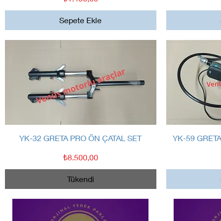
Sepete Ekle
Hızlı Bakış
YK-32 GRETA PRO ÖN ÇATAL SET
YK-59 GRET
Fiyat
₺8.500,00
Tükendi