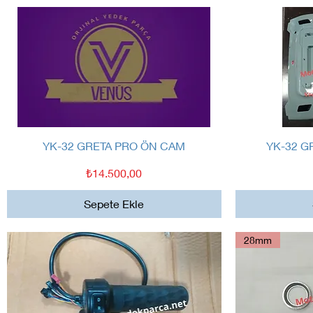
Hızlı Bakış
YK-32 GRETA PRO ÖN CAM
YK-32 G
Fiyat
₺14.500,00
Sepete Ekle
28mm