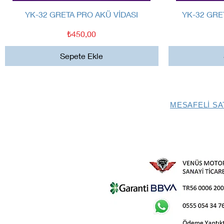
Hızlı Bakış
YK-32 GRETA PRO AKÜ VİDASI
YK-32 GRE
Fiyat
₺450,00
Sepete Ekle
MESAFELİ SA