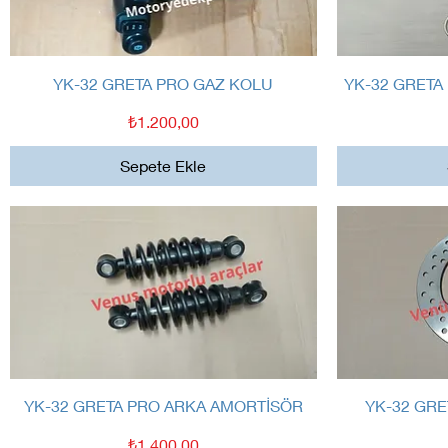
Hızlı Bakış
YK-32 GRETA PRO GAZ KOLU
YK-32 GRETA
Fiyat
₺1.200,00
Sepete Ekle
Hızlı Bakış
YK-32 GRETA PRO ARKA AMORTİSÖR
YK-32 GRE
Fiyat
₺1.400,00