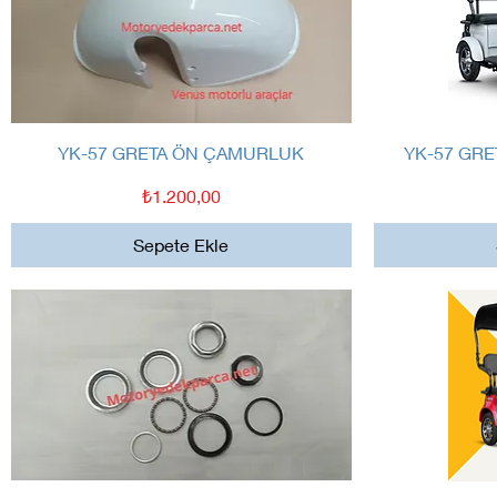
Hızlı Bakış
YK-57 GRETA ÖN ÇAMURLUK
YK-57 GRE
Fiyat
₺1.200,00
Sepete Ekle