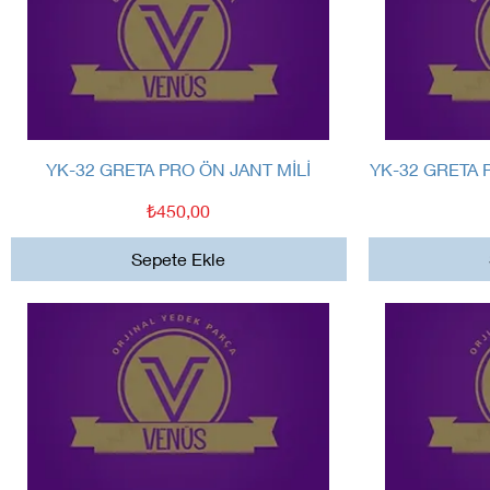
Hızlı Bakış
YK-32 GRETA PRO ÖN JANT MİLİ
YK-32 GRETA
Fiyat
₺450,00
Sepete Ekle