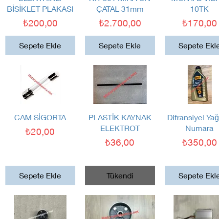
BİSİKLET PLAKASI
ÇATAL 31mm
10TK
Fiyat
Fiyat
Fiyat
₺200,00
₺2.700,00
₺170,00
Sepete Ekle
Sepete Ekle
Sepete Ekl
Hızlı Bakış
Hızlı Bakış
Hızlı Bakış
CAM SİGORTA
PLASTİK KAYNAK
Difransiyel Yağ
ELEKTROT
Numara
Fiyat
₺20,00
Fiyat
Fiyat
₺36,00
₺350,00
Sepete Ekle
Tükendi
Sepete Ekl