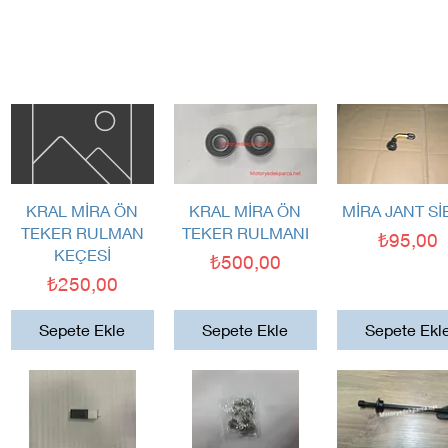
Hızlı Bakış
Hızlı Bakış
Hızlı Bakış
KRAL MİRA ÖN
KRAL MİRA ÖN
MİRA JANT S
TEKER RULMAN
TEKER RULMANI
Fiyat
₺95,00
KEÇESİ
Fiyat
₺500,00
Fiyat
₺250,00
Sepete Ekle
Sepete Ekle
Sepete Ekl