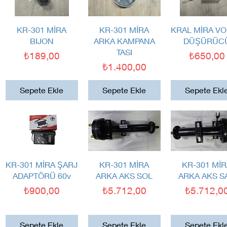
Hızlı Bakış
Hızlı Bakış
Hızlı Bakış
KR-301 MİRA
KR-301 MİRA
KRAL MİRA VO
BIJON
ARKA KAMPANA
DÜŞÜRÜC
TASI
Fiyat
Fiyat
₺189,00
₺650,00
Fiyat
₺1.400,00
Sepete Ekle
Sepete Ekle
Sepete Ekl
Hızlı Bakış
Hızlı Bakış
Hızlı Bakış
KR-301 MİRA ŞARJ
KR-301 MİRA
KR-301 Mİ
ADAPTÖRÜ 60v
ARKA AKS SOL
ARKA AKS S
Fiyat
Fiyat
Fiyat
₺900,00
₺5.712,00
₺5.712,0
Sepete Ekle
Sepete Ekle
Sepete Ekl