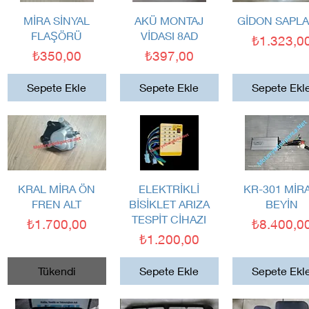
Hızlı Bakış
Hızlı Bakış
Hızlı Bakış
MİRA SİNYAL
AKÜ MONTAJ
GİDON SAPL
FLAŞÖRÜ
VİDASI 8AD
Fiyat
₺1.323,0
Fiyat
Fiyat
₺350,00
₺397,00
Sepete Ekle
Sepete Ekle
Sepete Ekl
Hızlı Bakış
Hızlı Bakış
Hızlı Bakış
KRAL MİRA ÖN
ELEKTRİKLİ
KR-301 MİRA
FREN ALT
BİSİKLET ARIZA
BEYİN
TESPİT CİHAZI
Fiyat
Fiyat
₺1.700,00
₺8.400,0
Fiyat
₺1.200,00
Tükendi
Sepete Ekle
Sepete Ekl