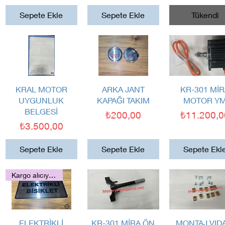
Sepete Ekle
Sepete Ekle
Tükendi
Hızlı Bakış
Hızlı Bakış
Hızlı Bakış
KRAL MOTOR
ARKA JANT
KR-301 Mİ
UYGUNLUK
KAPAĞI TAKIM
MOTOR Y
BELGESİ
Fiyat
Fiyat
₺200,00
₺11.200,0
Fiyat
₺3.500,00
Sepete Ekle
Sepete Ekle
Sepete Ekl
Kargo alıcıya aittir
Hızlı Bakış
Hızlı Bakış
Hızlı Bakış
ELEKTRİKLİ
KR-301 MİRA ÖN
MONTAJ VID