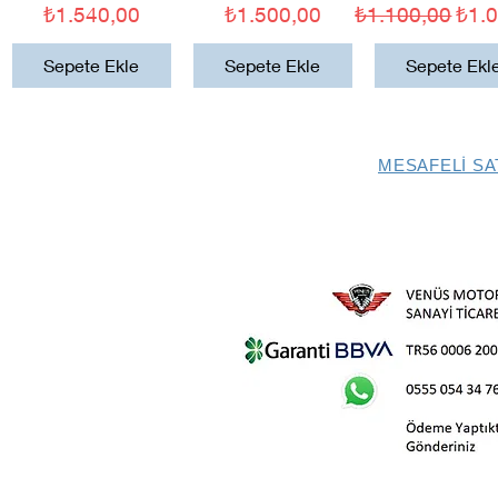
Fiyat
Fiyat
Normal Fiyat
İndir
₺1.540,00
₺1.500,00
₺1.100,00
₺1.
Sepete Ekle
Sepete Ekle
Sepete Ekl
MESAFELİ SA