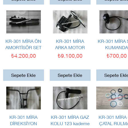
Hızlı Bakış
Hızlı Bakış
Hızlı Bakış
KR-301 MİRA ÖN
KR-301 MİRA
KR-301 MİRA
AMORTİSÖR SET
ARKA MOTOR
KUMAND
Fiyat
Fiyat
Fiyat
₺4.200,00
₺9.100,00
₺700,00
Sepete Ekle
Sepete Ekle
Sepete Ekl
Hızlı Bakış
Hızlı Bakış
Hızlı Bakış
KR-301 MİRA
KR-301 MİRA GAZ
KR-301 MİRA
DİREKSİYON
KOLU 123 kademe
ÇATAL RULM