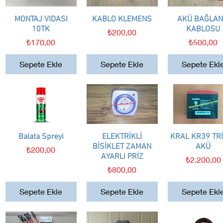
MONTAJ VIDASI
Hızlı Bakış
KABLO KLEMENS
Hızlı Bakış
AKÜ BAĞLAN
Hızlı Bakış
10TK
KABLOSU
Fiyat
₺200,00
Fiyat
Fiyat
₺170,00
₺500,00
Sepete Ekle
Sepete Ekle
Sepete Ekl
Balata Spreyi
Hızlı Bakış
ELEKTRİKLİ
Hızlı Bakış
KRAL KR39 TR
Hızlı Bakış
BİSİKLET ZAMAN
AKÜ
Fiyat
₺200,00
AYARLI PRİZ
Fiyat
₺2.200,00
Fiyat
₺800,00
Sepete Ekle
Sepete Ekle
Sepete Ekl