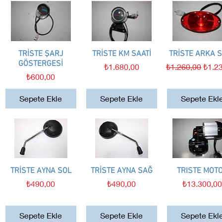
TRİSTE ŞARJ
Hızlı Bakış
TRİSTE KM SAATİ
Hızlı Bakış
TRİSTE ARKA 
Hızlı Bakış
GÖSTERGESİ
Fiyat
Normal Fiyat
İndiri
₺1.680,00
₺1.260,00
₺1.2
Fiyat
₺600,00
Sepete Ekle
Sepete Ekle
Sepete Ekl
TRİSTE AYNA SOL
Hızlı Bakış
TRİSTE AYNA SAĞ
Hızlı Bakış
TRISTE MOT
Hızlı Bakış
Fiyat
Fiyat
Fiyat
₺490,00
₺490,00
₺13.300,0
Sepete Ekle
Sepete Ekle
Sepete Ekl