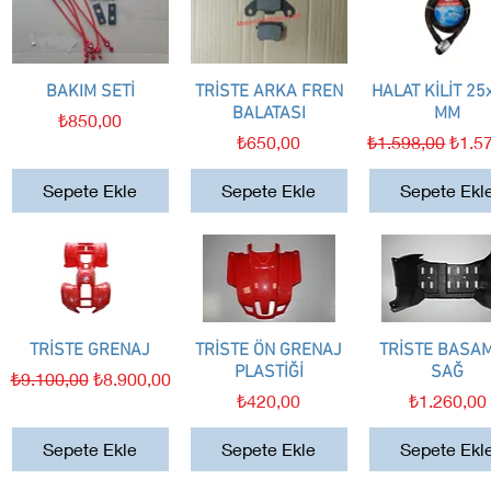
BAKIM SETİ
Hızlı Bakış
TRİSTE ARKA FREN
Hızlı Bakış
HALAT KİLİT 25
Hızlı Bakış
BALATASI
MM
Fiyat
₺850,00
Fiyat
Normal Fiyat
İndiri
₺650,00
₺1.598,00
₺1.5
Sepete Ekle
Sepete Ekle
Sepete Ekl
TRİSTE GRENAJ
Hızlı Bakış
TRİSTE ÖN GRENAJ
Hızlı Bakış
TRİSTE BASA
Hızlı Bakış
PLASTİĞİ
SAĞ
Normal Fiyat
İndirimli Fiyat
₺9.100,00
₺8.900,00
Fiyat
Fiyat
₺420,00
₺1.260,00
Sepete Ekle
Sepete Ekle
Sepete Ekl