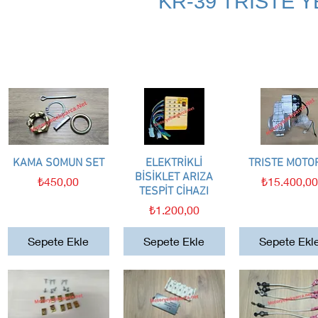
KR-39 TRİSTE 
KAMA SOMUN SET
Hızlı Bakış
ELEKTRİKLİ
Hızlı Bakış
TRISTE MOTO
Hızlı Bakış
BİSİKLET ARIZA
Fiyat
Fiyat
₺450,00
₺15.400,0
TESPİT CİHAZI
Fiyat
₺1.200,00
Sepete Ekle
Sepete Ekle
Sepete Ekl