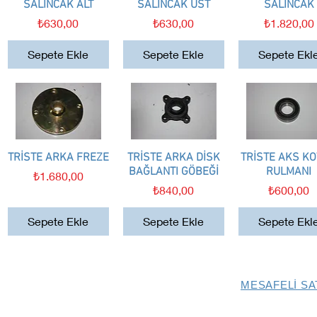
SALINCAK ALT
SALINCAK ÜST
SALINCAK
Fiyat
Fiyat
Fiyat
₺630,00
₺630,00
₺1.820,00
Sepete Ekle
Sepete Ekle
Sepete Ekl
TRİSTE ARKA FREZE
Hızlı Bakış
TRİSTE ARKA DİSK
Hızlı Bakış
TRİSTE AKS K
Hızlı Bakış
BAĞLANTI GÖBEĞİ
RULMANI
Fiyat
₺1.680,00
Fiyat
Fiyat
₺840,00
₺600,00
Sepete Ekle
Sepete Ekle
Sepete Ekl
MESAFELİ SA