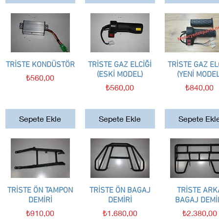
TRİSTE KONDÜSTÖR
Hızlı Bakış
TRİSTE GAZ ELCİĞİ
Hızlı Bakış
TRİSTE GAZ EL
Hızlı Bakış
(ESKİ MODEL)
(YENİ MODEL
Fiyat
₺560,00
Fiyat
Fiyat
₺560,00
₺840,00
Sepete Ekle
Sepete Ekle
Sepete Ekl
TRİSTE ÖN TAMPON
Hızlı Bakış
TRİSTE ÖN BAGAJ
Hızlı Bakış
TRİSTE ARK
Hızlı Bakış
DEMİRİ
DEMİRİ
BAGAJ DEMİ
Fiyat
Fiyat
Fiyat
₺910,00
₺1.680,00
₺2.380,00