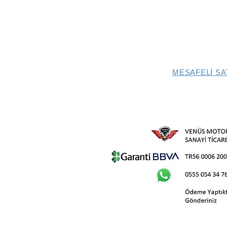
MESAFELİ SA