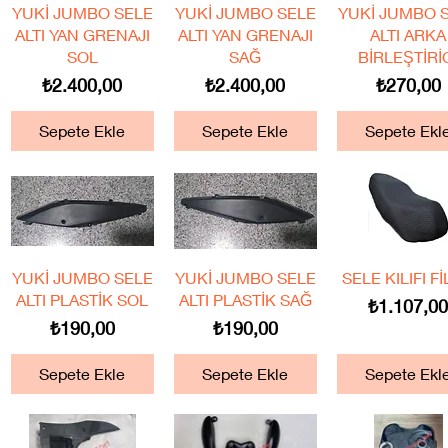
Hızlı Bakış
Hızlı Bakış
Hızlı Bakış
YUKİ JUMBO SELE
YUKİ JUMBO SELE
YUKİ JUMBO 
ALTI YAN GRENAJI
ALTI YAN GRENAJI
ALTI ARKA
SOL
SAĞ
BİRLEŞTİRİ
Fiyat
Fiyat
Fiyat
₺2.400,00
₺2.400,00
₺270,00
Sepete Ekle
Sepete Ekle
Sepete Ekl
Hızlı Bakış
Hızlı Bakış
Hızlı Bakış
YUKİ JUMBO SELE
YUKİ JUMBO SELE
SELE KILIFI Fİ
ALTI PLASTİK SOL
ALTI PLASTİK SAĞ
Fiyat
₺1.107,0
Fiyat
Fiyat
₺190,00
₺190,00
Sepete Ekle
Sepete Ekle
Sepete Ekl