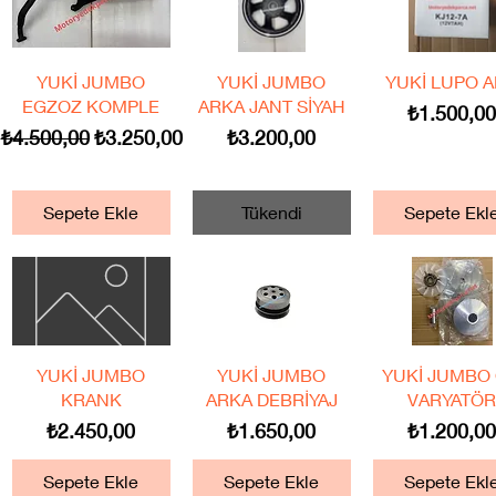
Hızlı Bakış
Hızlı Bakış
Hızlı Bakış
YUKİ JUMBO
YUKİ JUMBO
YUKİ LUPO 
EGZOZ KOMPLE
ARKA JANT SİYAH
Fiyat
₺1.500,0
Normal Fiyat
İndirimli Fiyat
Fiyat
₺4.500,00
₺3.250,00
₺3.200,00
Sepete Ekle
Tükendi
Sepete Ekl
Hızlı Bakış
Hızlı Bakış
Hızlı Bakış
YUKİ JUMBO
YUKİ JUMBO
YUKİ JUMBO
KRANK
ARKA DEBRİYAJ
VARYATÖ
Fiyat
Fiyat
Fiyat
₺2.450,00
₺1.650,00
₺1.200,0
Sepete Ekle
Sepete Ekle
Sepete Ekl