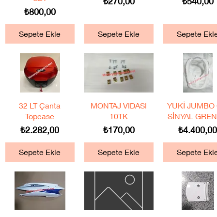
Fiyat
Fiyat
₺270,00
₺540,00
Fiyat
₺800,00
Sepete Ekle
Sepete Ekle
Sepete Ekl
Hızlı Bakış
Hızlı Bakış
Hızlı Bakış
32 LT Çanta
MONTAJ VIDASI
YUKİ JUMBO
Topcase
10TK
SİNYAL GREN
Fiyat
Fiyat
Fiyat
₺2.282,00
₺170,00
₺4.400,0
Sepete Ekle
Sepete Ekle
Sepete Ekl