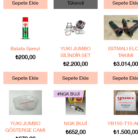
Sepete Ekle
Tükendi
Sepete Ekl
Hızlı Bakış
Hızlı Bakış
Hızlı Bakış
Balata Spreyi
YUKI JUMBO
ISITMALI EL
SİLİNDİR SET
TAKIMI
Fiyat
₺200,00
Fiyat
Fiyat
₺2.200,00
₺3.014,0
Sepete Ekle
Sepete Ekle
Sepete Ekl
#NGK BUJİ
Hızlı Bakış
Hızlı Bakış
Hızlı Bakış
YUKI JUMBO
NGK BUJİ
YB150-T15 
GÖSTERGE CAMI
Fiyat
Fiyat
₺652,00
₺1.500,0