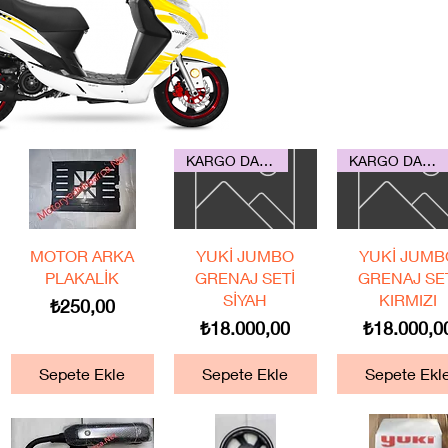
KARGO DAHİL
KARGO DAHİL
Hızlı Bakış
Hızlı Bakış
Hızlı Bakış
MOTOR ARKA
YUKİ JUMBO
YUKİ JUMB
PLAKALİK
GRENAJ SETİ
GRENAJ SE
SİYAH
KIRMIZI
Fiyat
₺250,00
Fiyat
Fiyat
₺18.000,00
₺18.000,0
Sepete Ekle
Sepete Ekle
Sepete Ekl