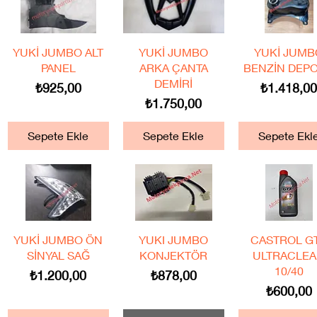
Hızlı Bakış
Hızlı Bakış
Hızlı Bakış
YUKİ JUMBO ALT
YUKİ JUMBO
YUKİ JUMB
PANEL
ARKA ÇANTA
BENZİN DEP
DEMİRİ
Fiyat
Fiyat
₺925,00
₺1.418,0
Fiyat
₺1.750,00
Sepete Ekle
Sepete Ekle
Sepete Ekl
Hızlı Bakış
Hızlı Bakış
Hızlı Bakış
YUKİ JUMBO ÖN
YUKI JUMBO
CASTROL G
SİNYAL SAĞ
KONJEKTÖR
ULTRACLE
10/40
Fiyat
Fiyat
₺1.200,00
₺878,00
Fiyat
₺600,00