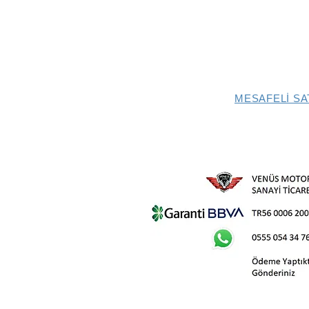
MESAFELİ SA