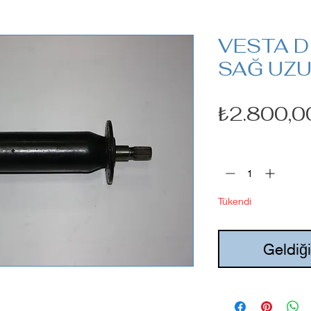
VESTA D
SAĞ UZ
₺2.800,0
Adet
*
Tükendi
Geldiği