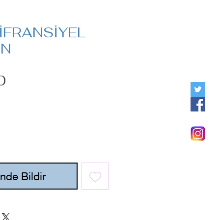
İFRANSİYEL
UN
Fiyat
0
nde Bildir