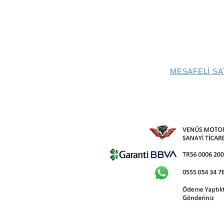
MESAFELİ SA