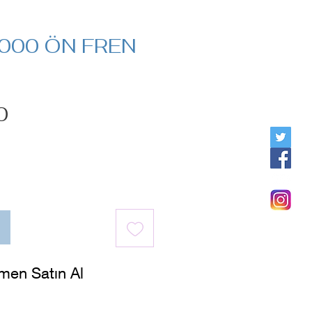
000 ÖN FREN
Fiyat
0
men Satın Al