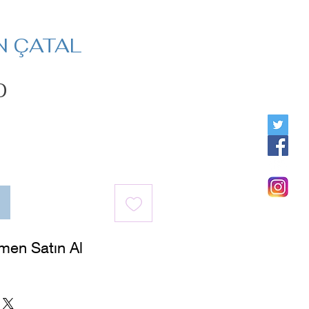
N ÇATAL
Fiyat
0
men Satın Al