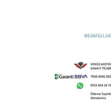
MESAFELİ SA