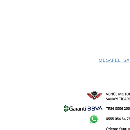
MESAFELİ SA