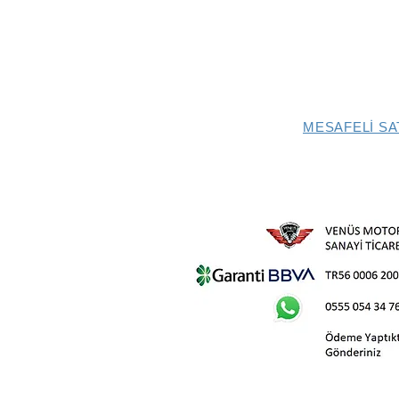
MESAFELİ SA