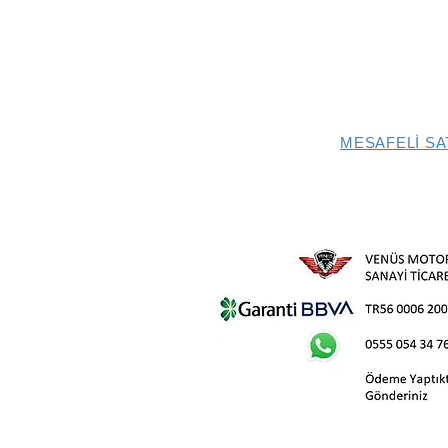
MESAFELİ SA