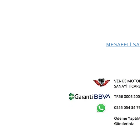
MESAFELİ SA