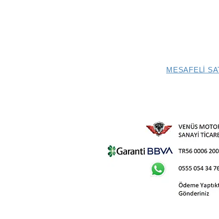
MESAFELİ SA