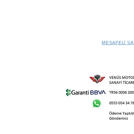
MESAFELİ SA