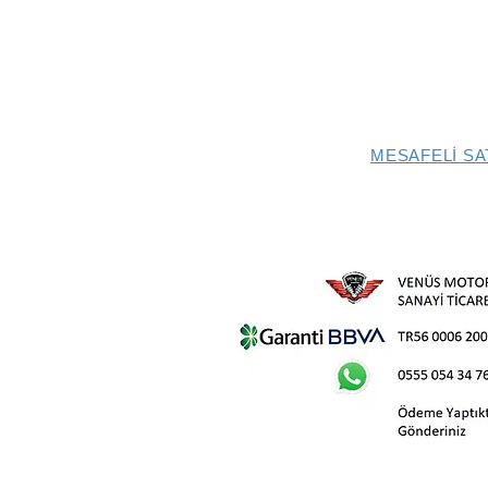
MESAFELİ SA