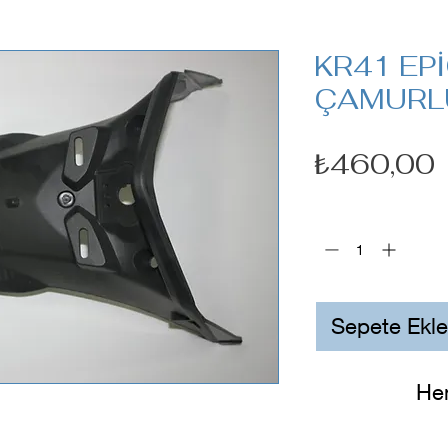
KR41 EP
ÇAMURL
F
₺460,00
Adet
*
Sepete Ekle
He