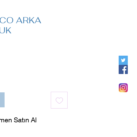
İCO ARKA
UK
iyat
men Satın Al