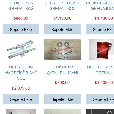
Hızlı Bakış
Hızlı Bakış
Hızlı Bakış
HERKÜL YAN
HERKÜL SELE ALTI
HERKÜL SELE 
GRENAJ SAĞ
GRENAJI SOL
GRENAJI S
Fiyat
Fiyat
Fiyat
₺840,00
₺1.138,00
₺1.138,00
Sepete Ekle
Sepete Ekle
Sepete Ekl
Hızlı Bakış
Hızlı Bakış
Hızlı Bakış
HERKÜL ÖN
HERKÜL ÖN
HERKÜL KON
AMORTİSÖR SAĞ
ÇATAL RULMANI
GRENAJI
SOL
Fiyat
Fiyat
₺800,00
₺1.138,00
Fiyat
₺2.875,00
Sepete Ekle
Sepete Ekle
Sepete Ekl