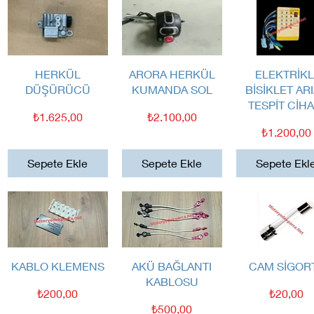
Hızlı Bakış
Hızlı Bakış
Hızlı Bakış
HERKÜL
ARORA HERKÜL
ELEKTRİKL
DÜŞÜRÜCÜ
KUMANDA SOL
BİSİKLET AR
TESPİT CİHA
Fiyat
Fiyat
₺1.625,00
₺2.100,00
Fiyat
₺1.200,00
Sepete Ekle
Sepete Ekle
Sepete Ekl
Hızlı Bakış
Hızlı Bakış
Hızlı Bakış
KABLO KLEMENS
AKÜ BAĞLANTI
CAM SİGOR
KABLOSU
Fiyat
Fiyat
₺200,00
₺20,00
Fiyat
₺500,00