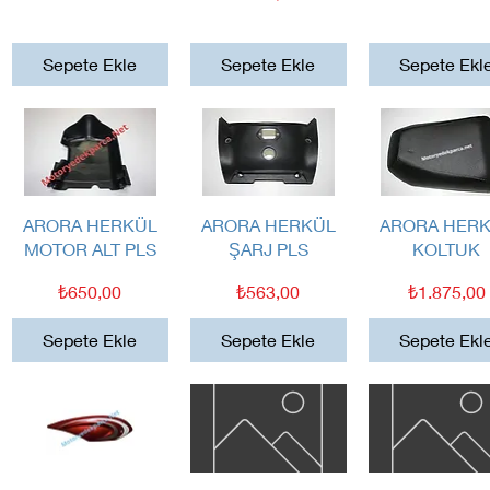
Sepete Ekle
Sepete Ekle
Sepete Ekl
Hızlı Bakış
Hızlı Bakış
Hızlı Bakış
ARORA HERKÜL
ARORA HERKÜL
ARORA HER
MOTOR ALT PLS
ŞARJ PLS
KOLTUK
Fiyat
Fiyat
Fiyat
₺650,00
₺563,00
₺1.875,00
Sepete Ekle
Sepete Ekle
Sepete Ekl