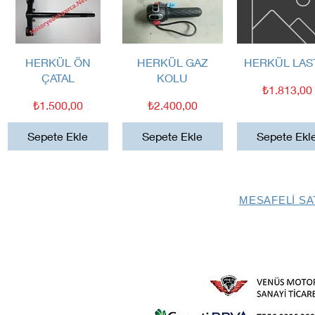
Hızlı Bakış
Hızlı Bakış
Hızlı Bakış
HERKÜL ÖN
HERKÜL GAZ
HERKÜL LAS
ÇATAL
KOLU
Fiyat
₺1.813,00
Fiyat
Fiyat
₺1.500,00
₺2.400,00
Sepete Ekle
Sepete Ekle
Sepete Ekl
MESAFELİ SA