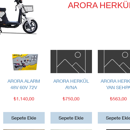
ARORA HERKÜL
Hızlı Bakış
Hızlı Bakış
Hızlı Bakış
ARORA ALARM
ARORA HERKÜL
ARORA HER
48V 60V 72V
AYNA
YAN SEHP
Fiyat
Fiyat
Fiyat
₺1.140,00
₺750,00
₺563,00
Sepete Ekle
Sepete Ekle
Sepete Ekl