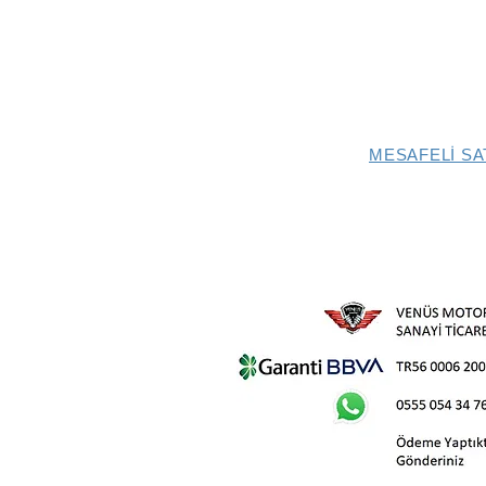
MESAFELİ SA