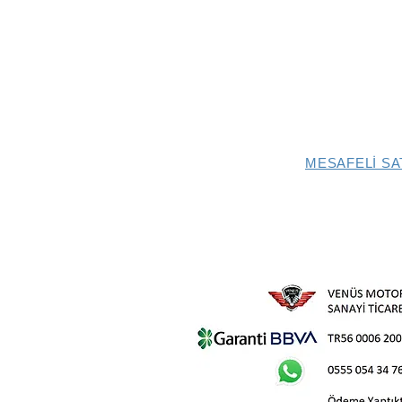
MESAFELİ SA