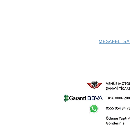
MESAFELİ SA