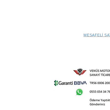
MESAFELİ SA