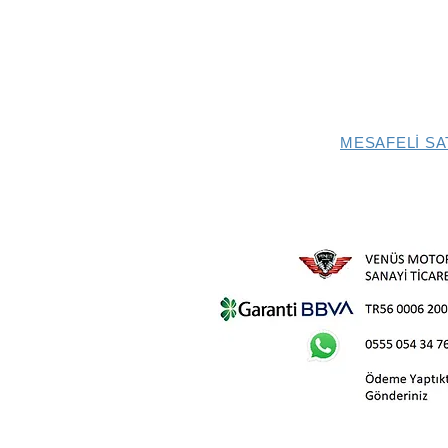
MESAFELİ SA