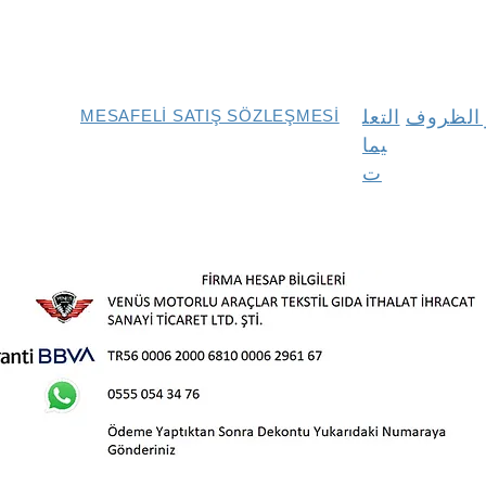
و الظروف
التعل
MESAFELİ SATIŞ SÖZLEŞMESİ
يما
ت