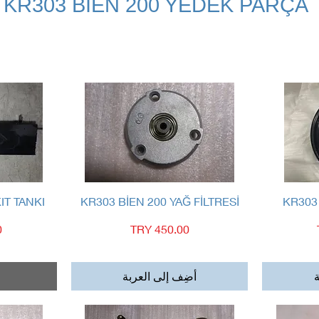
KR303 BİEN 200 YEDEK PARÇA
العرض السريع
IT TANKI
KR303 BİEN 200 YAĞ FİLTRESİ
KR303
السعر
ا
ة
أضِف إلى العربة