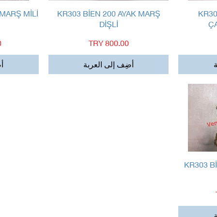
العرض السريع
 MARŞ MİLİ
KR303 BİEN 200 AYAK MARŞ
KR30
DİŞLİ
Ç
السعر
ا
ة
أضِف إلى العربة
أض
KR303 B
ة