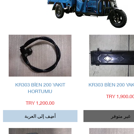
العرض السريع
العرض السريع
KR303 BİEN 200 YAKIT
KR303 BİEN 200 YAK
HORTUMU
لسعر
السعر
غير متوفر
أضِف إلى العربة