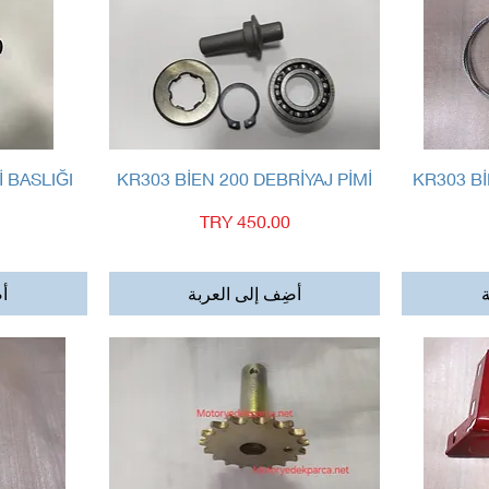
العرض السريع
İ BASLIĞI
KR303 BİEN 200 DEBRİYAJ PİMİ
KR303 Bİ
السعر
ة
أضِف إلى العربة
أض