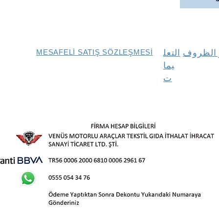
و الظروف
التعل
MESAFELİ SATIŞ SÖZLEŞMESİ
يما
ت