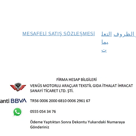
و الظروف
التعل
MESAFELİ SATIŞ SÖZLEŞMESİ
يما
ت