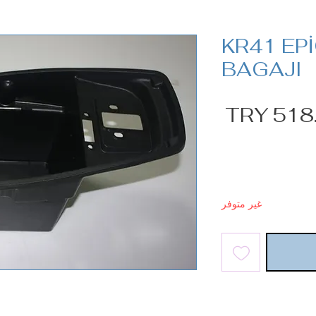
KR41 EPİ
BAGAJI
السعر
الكمية
*
غير متوفر