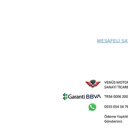
MESAFELİ SA